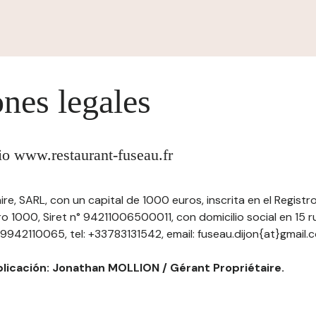
nes legales
tio www.restaurant-fuseau.fr
ire, SARL, con un capital de 1000 euros, inscrita en el Registr
 1000, Siret n° 94211006500011, con domicilio social en 15 r
9942110065, tel: +33783131542, email: fuseau.dijon{at}gmail.
blicación: Jonathan MOLLION / Gérant Propriétaire.