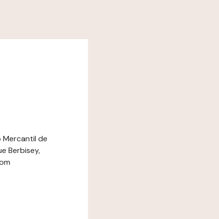
o Mercantil de
ue Berbisey,
com